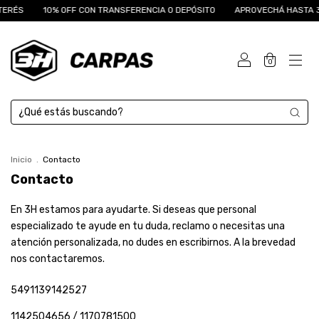
TERÉS
10% OFF CON TRANSFERENCIA O DEPÓSITO
APROVECHÁ HASTA 3 
0
Inicio
.
Contacto
Contacto
En 3H estamos para ayudarte. Si deseas que personal
especializado te ayude en tu duda, reclamo o necesitas una
atención personalizada, no dudes en escribirnos. A la brevedad
nos contactaremos.
5491139142527
1142504656 / 1170781500