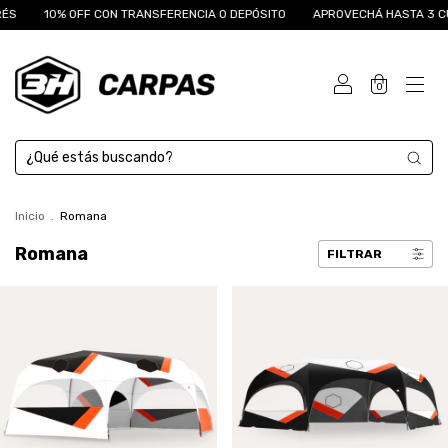
ÉS
10% OFF CON TRANSFERENCIA O DEPÓSITO
APROVECHÁ HASTA 3 CUO
0
Inicio
.
Romana
Romana
FILTRAR